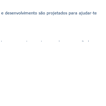
e desenvolvimento são projetados para ajudar-te
poiamo-nos mutuamente para alcançar resultados
re à procura de profissionais talentosos e