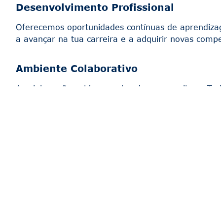
Desenvolvimento Profissional
Oferecemos oportunidades contínuas de aprendiza
a avançar na tua carreira e a adquirir novas compe
Ambiente Colaborativo
A colaboração está no centro da nossa cultura. 
excecionais.
Junta-te a nós
Se procuras um lugar onde possas fazer a diferença
motivados que queiram crescer connosco.