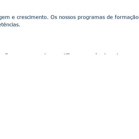
gem e crescimento. Os nossos programas de formação 
tências.
Trabalhamos em equipa, partilhamos conhecimentos e a
, a Rockbuilding é o lugar certo para ti. Estamos semp