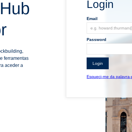
Login
 Hub
Email
r
Password
ckbuilding,
 e ferramentas
ra aceder a
Esqueci-me da palavra-